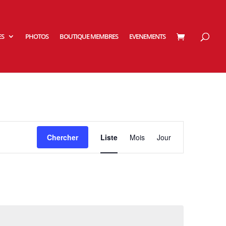
ES
PHOTOS
BOUTIQUE MEMBRES
EVENEMENTS
Navigation
de
Chercher
Liste
Mois
Jour
vues
Évènement