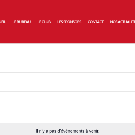
EIL
LE BUREAU
LE CLUB
LES SPONSORS
CONTACT
NOS ACTUALIT
Il n’y a pas d’évènements à venir.